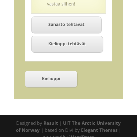
vastaa siihen!
Sanasto tehtävät
Kielioppi tehtävät
Kielioppi
Designed by
Result
|
UiT The Arctic University
of Norway
| based on Divi by
Elegant Themes
|