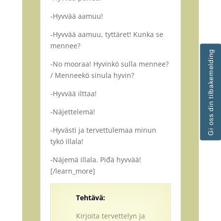
-Hyvvää aamuu!
-Hyvvää aamuu, tyttäret! Kunka se
mennee?
Gi oss din tilbakemelding
-No mooraa! Hyvinkö sulla mennee?
/ Menneekö sinula hyvin?
-Hyvvää ilttaa!
-Näjettelemä!
-Hyvästi ja tervettulemaa minun
tykö illala!
-Näjemä illala. Piđä hyvvää!
[/learn_more]
Tehtävä:
Kirjoita tervettelyn ja