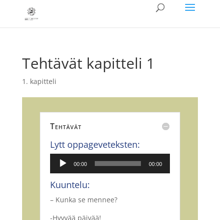
Tehtävät kapitteli 1
1. kapitteli
Tehtävät
Lytt oppageveteksten:
Lydavspiller
00:00
00:00
Kuuntelu:
– Kunka se mennee?
-Hyvvää päivää!